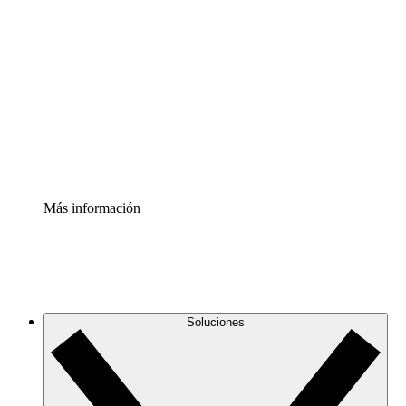
Comprende y planifica mejor los cambios futuros en tu
infraestructura de nube
Acelerador de Procesos
Estandariza y mejora el control de la documentación de
procesos
Enterprise Shield
Añade una capa de seguridad reforzada y control
detallado.
Más información
Soluciones