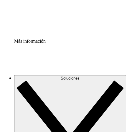
Acelerador de Procesos
Estandariza y mejora el control de la documentación de p
Enterprise Shield
Añade una capa de seguridad reforzada y control detallad
Más información
Soluciones