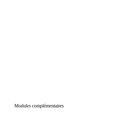
Lucidchart
Diagrammes intelligents
Lucidspark
Tableau blanc virtuel
airfocus
Gestion de produit et roadmapping
Modules complémentaires