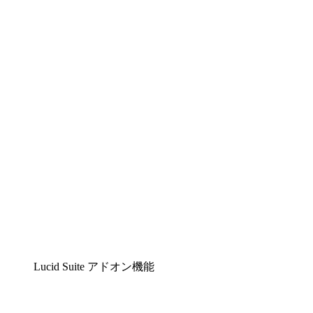
Lucidchart
複雑な内容をチームで分かりやすく理解できるイ
Lucidspark
チームが最高のアイデアを出し合い、行動につな
airfocus
プロダクト管理・ロードマップツール
Lucid Suite アドオン機能
クラウドアクセル