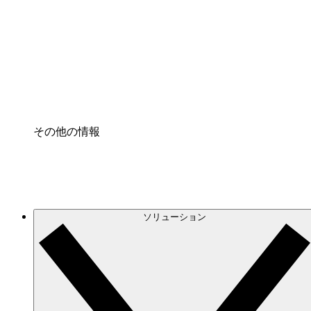
クラウドインフラに対する将来の変更をより良く
プロセスアクセル
プロセス文書化のガバナンスを標準化し、改善す
Enterprise Shield
強化されたセキュリティと詳細な制御を追加する
その他の情報
ソリューション