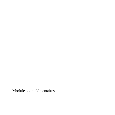
Lucidchart
Diagrammes intelligents
Lucidspark
Tableau blanc virtuel
airfocus
Gestion de produit et roadmapping
Modules complémentaires