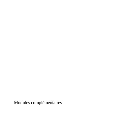
Lucidchart
Diagrammes intelligents
Lucidspark
Tableau blanc virtuel
airfocus
Gestion de produit et roadmapping
Modules complémentaires