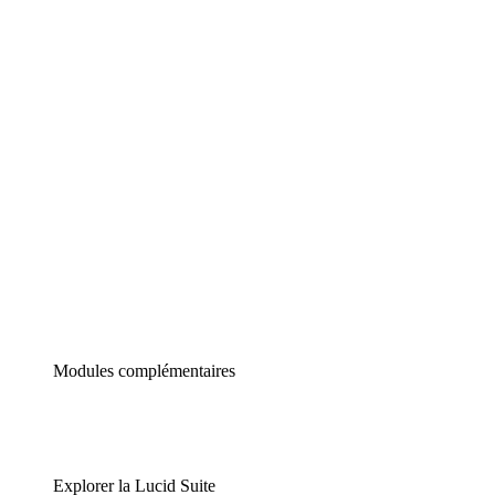
Diagrammes intelligents
Lucidspark
Tableau blanc virtuel
airfocus
Gestion de produit et roadmapping
Modules complémentaires
Explorer la Lucid Suite