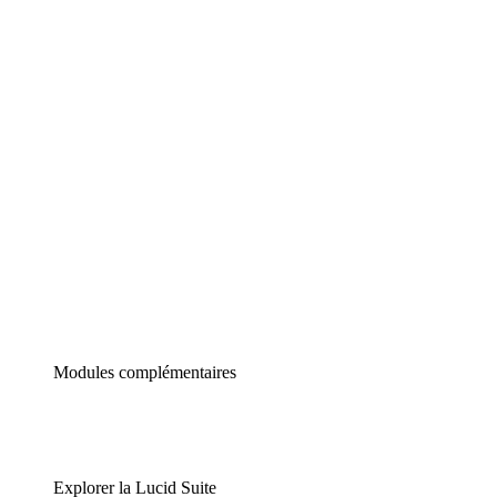
Diagrammes intelligents
Lucidspark
Tableau blanc virtuel
airfocus
Gestion de produit et roadmapping
Modules complémentaires
Explorer la Lucid Suite