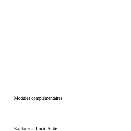
Diagrammes intelligents
Lucidspark
Tableau blanc virtuel
airfocus
Gestion de produit et roadmapping
Modules complémentaires
Explorer la Lucid Suite