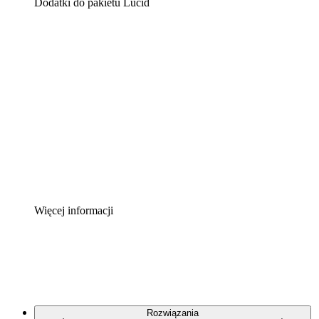
Dodatki do pakietu Lucid
Akcelerator chmury
Lepiej zrozum i zaplanuj przyszłe zmiany w
infrastrukturze chmurowej.
Akcelerator Procesu
Standaryzuj i usprawnij ład organizacyjny w zakresie
dokumentacji procesów.
Enterprise Shield
Zapewnij dodatkową warstwę wzmocnionych
zabezpieczeń i szczegółową kontrolę.
Więcej informacji
Rozwiązania