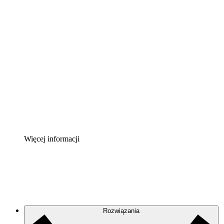
Akcelerator chmury
Lepiej zrozum i zaplanuj przyszłe zmiany w
infrastrukturze chmurowej.
Akcelerator Procesu
Standaryzuj i usprawnij ład organizacyjny w zakresie
dokumentacji procesów.
Enterprise Shield
Zapewnij dodatkową warstwę wzmocnionych
zabezpieczeń i szczegółową kontrolę.
Więcej informacji
Rozwiązania