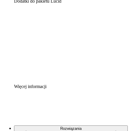
Dodatki do pakietu Lucid
Akcelerator chmury
Lepiej zrozum i zaplanuj przyszłe zmiany w
infrastrukturze chmurowej.
Akcelerator Procesu
Standaryzuj i usprawnij ład organizacyjny w zakresie
dokumentacji procesów.
Enterprise Shield
Zapewnij dodatkową warstwę wzmocnionych
zabezpieczeń i szczegółową kontrolę.
Więcej informacji
Rozwiązania