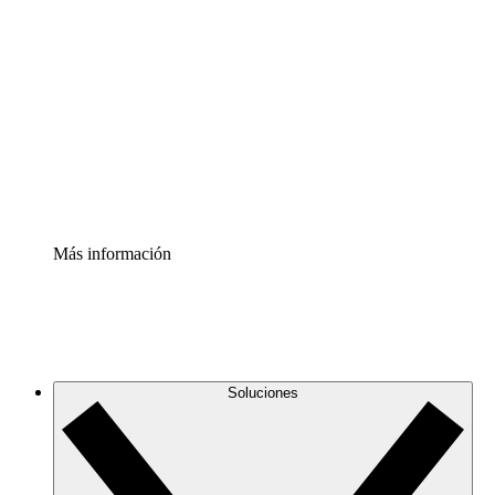
Comprende y planifica mejor los cambios futuros en tu
infraestructura de nube
Acelerador de Procesos
Estandariza y mejora el control de la documentación de
procesos
Enterprise Shield
Añade una capa de seguridad reforzada y control
detallado.
Más información
Soluciones