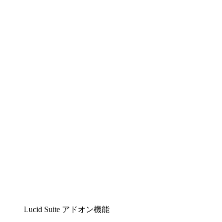
Lucidchart
複雑な内容をチームで分かりやすく理解できるイ
ンテリジェントな作図ソリューション
Lucidspark
チームが最高のアイデアを出し合い、行動につな
げられるバーチャルホワイトボード
airfocus
プロダクト管理・ロードマップツール
Lucid Suite アドオン機能