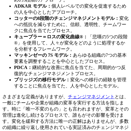
ADKAR モデル：
個人レベルでの変化を促進するため
の人を中心としたアプローチ。
コッターの8段階のチェンジマネジメントモデル：
変化
への抵抗を減らすために、信頼、透明性、チームワー
クに焦点を当てたプロセス。
キューブラー＝ロスの変化曲線®：
「悲嘆の5つの段階
®」を使用して、人々が変化をどのように処理するか
を分析するフレームワーク。
マッキンゼーの 7S モデル：
あらゆる組織の7つの基本
要素を調整することを中心としたプロセス。
PDCA：
継続的な改善に焦点を当てた、周期的かつ反
復的なチェンジマネジメントプロセス。
ブリッジズの移行モデル：
変化への移行の経験を管理
することに焦点を当てた、人を中心としたモデル。
さまざまな定義がありますが、
チェンジマネジメント
とは、
一般にチームや企業が組織の変革を実行する方法を指しま
す。時に「唯一不変のもの」とも言われますが、変革とその
管理は進化し続けるプロセスで、誰もがその影響を受けま
す。変化を緩和する方法に唯一の正解はありませんが、多数
の組織に繰り返し使用されている実証済みのチェンジマネジ