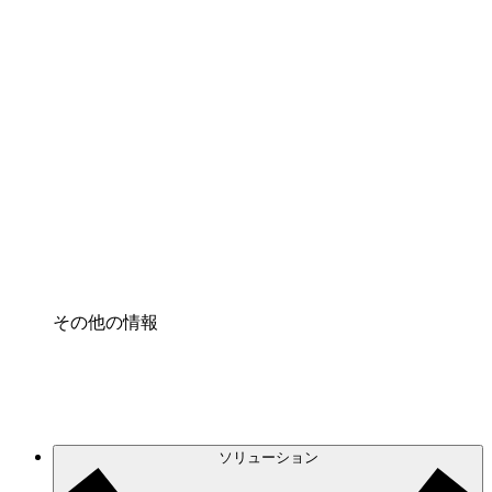
クラウドアクセル
クラウドインフラに対する将来の変更をより良く
理解し、計画を立てましょう。
プロセスアクセル
プロセス文書化のガバナンスを標準化し、改善す
る。
Enterprise Shield
強化されたセキュリティと詳細な制御を追加す
る。
その他の情報
ソリューション