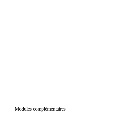
Lucidchart
Diagrammes intelligents
Lucidspark
Tableau blanc virtuel
airfocus
Gestion de produit et roadmapping
Modules complémentaires