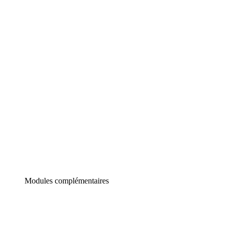
Lucidchart
Diagrammes intelligents
Lucidspark
Tableau blanc virtuel
airfocus
Gestion de produit et roadmapping
Modules complémentaires