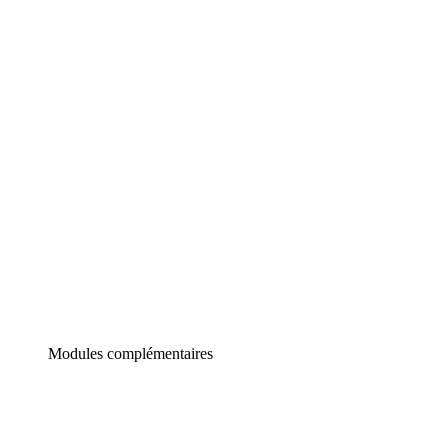
Lucidchart
Diagrammes intelligents
Lucidspark
Tableau blanc virtuel
airfocus
Gestion de produit et roadmapping
Modules complémentaires