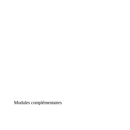
Lucidchart
Diagrammes intelligents
Lucidspark
Tableau blanc virtuel
airfocus
Gestion de produit et roadmapping
Modules complémentaires