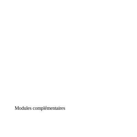
Lucidchart
Diagrammes intelligents
Lucidspark
Tableau blanc virtuel
airfocus
Gestion de produit et roadmapping
Modules complémentaires