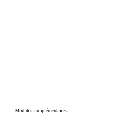
Lucidchart
Diagrammes intelligents
Lucidspark
Tableau blanc virtuel
airfocus
Gestion de produit et roadmapping
Modules complémentaires