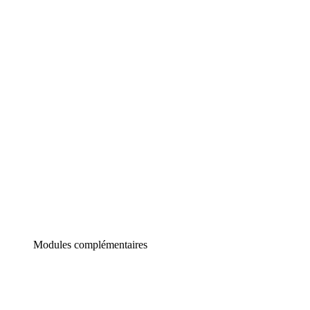
Lucidchart
Diagrammes intelligents
Lucidspark
Tableau blanc virtuel
airfocus
Gestion de produit et roadmapping
Modules complémentaires