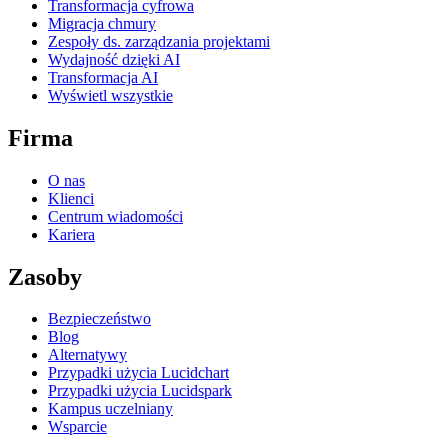
Transformacja cyfrowa
Migracja chmury
Zespoły ds. zarządzania projektami
Wydajność dzięki AI
Transformacja AI
Wyświetl wszystkie
Firma
O nas
Klienci
Centrum wiadomości
Kariera
Zasoby
Bezpieczeństwo
Blog
Alternatywy
Przypadki użycia Lucidchart
Przypadki użycia Lucidspark
Kampus uczelniany
Wsparcie