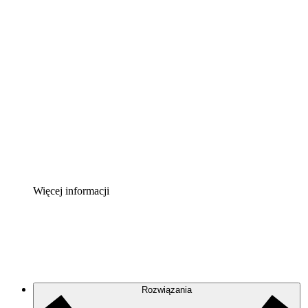
Akcelerator chmury
Lepiej zrozum i zaplanuj przyszłe zmiany w
infrastrukturze chmurowej.
Akcelerator Procesu
Standaryzuj i usprawnij ład organizacyjny w zakresie
dokumentacji procesów.
Enterprise Shield
Zapewnij dodatkową warstwę wzmocnionych
zabezpieczeń i szczegółową kontrolę.
Więcej informacji
Rozwiązania