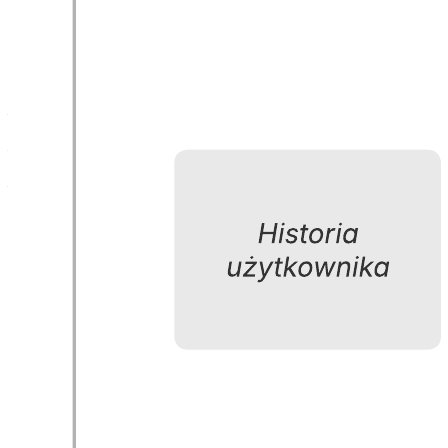
Ten szablon diagramu planowania sprintu może pomóc:
– Zaplanować i zdecydować, co zostanie dostarczone na koniec
sprintu.
– Stworzyć szczegółowe zadania, aby dodać je do dziennika
produktu.
– Ustalić priorytety najpilniejszych funkcji w dzienniku.
Otwórz ten szablon i dodaj zawartość, aby dostosować diagram
planowania sprintu do swojego przypadku użycia.
Powiązane szablony