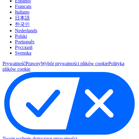
Español
Français
Italiano
日本語
한국인
Nederlands
Polski
Português
Pусский
Svenska
Prywatność
Prawny
Wybór prywatności plików cookie
Polityka
plików cookie
Twoje wybory dotyczące prywatności