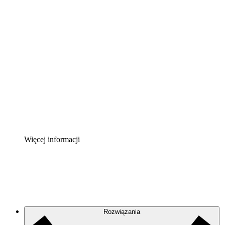
Akcelerator chmury
Lepiej zrozum i zaplanuj przyszłe zmiany w
infrastrukturze chmurowej.
Akcelerator Procesu
Standaryzuj i usprawnij ład organizacyjny w zakresie
dokumentacji procesów.
Enterprise Shield
Zapewnij dodatkową warstwę wzmocnionych
zabezpieczeń i szczegółową kontrolę.
Więcej informacji
Rozwiązania