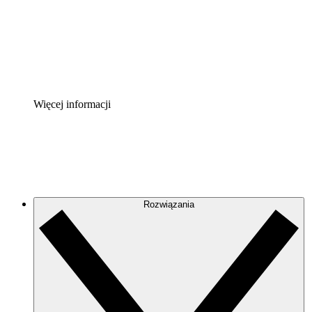
Akcelerator Procesu
Standaryzuj i usprawnij ład organizacyjny w zakresie do
Enterprise Shield
Zapewnij dodatkową warstwę wzmocnionych zabezpiecze
Więcej informacji
Rozwiązania