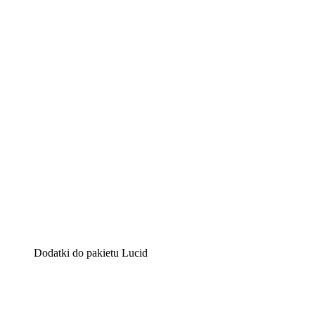
Lucidchart
Inteligentne rozwiązanie do tworzenia diagramów pomag
Lucidspark
Wirtualna tablica, na której zespoły mogą przedstawiać s
airfocus
Platforma do zarządzania produktem i tworzenia map dro
Dodatki do pakietu Lucid
Akcelerator chmury
Lepiej zrozum i zaplanuj przyszłe zmiany w infrastruktu