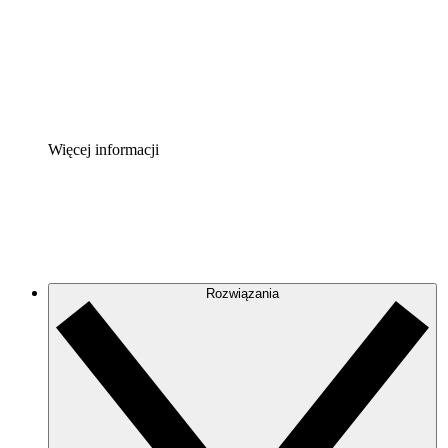
Akcelerator Procesu
Standaryzuj i usprawnij ład organizacyjny w zakresie do
Enterprise Shield
Zapewnij dodatkową warstwę wzmocnionych zabezpiecze
Więcej informacji
Rozwiązania