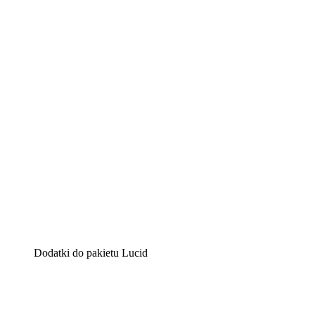
Lucidchart
Inteligentne rozwiązanie do tworzenia diagramów pomag
Lucidspark
Wirtualna tablica, na której zespoły mogą przedstawiać s
airfocus
Platforma do zarządzania produktem i tworzenia map dro
Dodatki do pakietu Lucid
Akcelerator chmury
Lepiej zrozum i zaplanuj przyszłe zmiany w infrastruktu