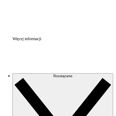
Akcelerator Procesu
Standaryzuj i usprawnij ład organizacyjny w zakresie do
Enterprise Shield
Zapewnij dodatkową warstwę wzmocnionych zabezpiecze
Więcej informacji
Rozwiązania