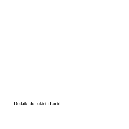
Lucidchart
Inteligentne rozwiązanie do tworzenia diagramów pomag
Lucidspark
Wirtualna tablica, na której zespoły mogą przedstawiać s
airfocus
Platforma do zarządzania produktem i tworzenia map dro
Dodatki do pakietu Lucid
Akcelerator chmury
Lepiej zrozum i zaplanuj przyszłe zmiany w infrastruktu