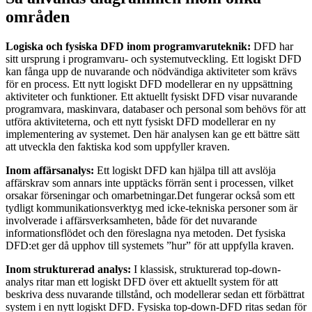
områden
Logiska och fysiska DFD inom programvaruteknik:
DFD har
sitt ursprung i programvaru- och systemutveckling. Ett logiskt DFD
kan fånga upp de nuvarande och nödvändiga aktiviteter som krävs
för en process. Ett nytt logiskt DFD modellerar en ny uppsättning
aktiviteter och funktioner. Ett aktuellt fysiskt DFD visar nuvarande
programvara, maskinvara, databaser och personal som behövs för att
utföra aktiviteterna, och ett nytt fysiskt DFD modellerar en ny
implementering av systemet. Den här analysen kan ge ett bättre sätt
att utveckla den faktiska kod som uppfyller kraven.
Inom affärsanalys:
Ett logiskt DFD kan hjälpa till att avslöja
affärskrav som annars inte upptäcks förrän sent i processen, vilket
orsakar förseningar och omarbetningar.Det fungerar också som ett
tydligt kommunikationsverktyg med icke-tekniska personer som är
involverade i affärsverksamheten, både för det nuvarande
informationsflödet och den föreslagna nya metoden. Det fysiska
DFD:et ger då upphov till systemets ”hur” för att uppfylla kraven.
Inom strukturerad analys:
I klassisk, strukturerad top-down-
analys ritar man ett logiskt DFD över ett aktuellt system för att
beskriva dess nuvarande tillstånd, och modellerar sedan ett förbättrat
system i en nytt logiskt DFD. Fysiska top-down-DFD ritas sedan för