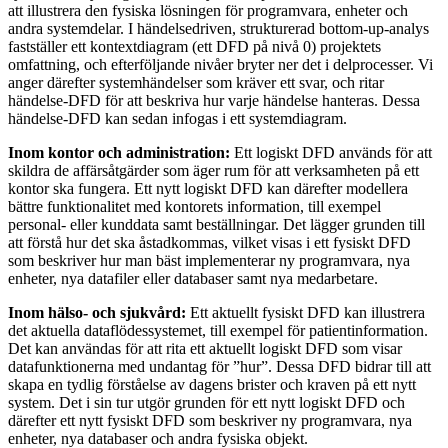
att illustrera den fysiska lösningen för programvara, enheter och
andra systemdelar. I händelsedriven, strukturerad bottom-up-analys
fastställer ett kontextdiagram (ett DFD på nivå 0) projektets
omfattning, och efterföljande nivåer bryter ner det i delprocesser. Vi
anger därefter systemhändelser som kräver ett svar, och ritar
händelse-DFD för att beskriva hur varje händelse hanteras. Dessa
händelse-DFD kan sedan infogas i ett systemdiagram.
Inom kontor och administration:
Ett logiskt DFD används för att
skildra de affärsåtgärder som äger rum för att verksamheten på ett
kontor ska fungera. Ett nytt logiskt DFD kan därefter modellera
bättre funktionalitet med kontorets information, till exempel
personal- eller kunddata samt beställningar. Det lägger grunden till
att förstå hur det ska åstadkommas, vilket visas i ett fysiskt DFD
som beskriver hur man bäst implementerar ny programvara, nya
enheter, nya datafiler eller databaser samt nya medarbetare.
Inom hälso- och sjukvård:
Ett aktuellt fysiskt DFD kan illustrera
det aktuella dataflödessystemet, till exempel för patientinformation.
Det kan användas för att rita ett aktuellt logiskt DFD som visar
datafunktionerna med undantag för ”hur”. Dessa DFD bidrar till att
skapa en tydlig förståelse av dagens brister och kraven på ett nytt
system. Det i sin tur utgör grunden för ett nytt logiskt DFD och
därefter ett nytt fysiskt DFD som beskriver ny programvara, nya
enheter, nya databaser och andra fysiska objekt.