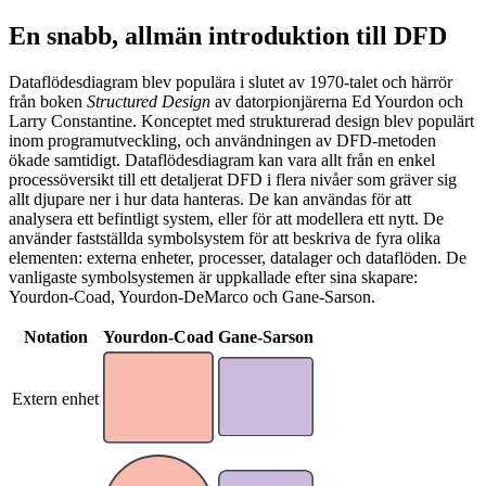
En snabb, allmän introduktion till DFD
Dataflödesdiagram blev populära i slutet av 1970-talet och härrör
från boken
Structured Design
av datorpionjärerna Ed Yourdon och
Larry Constantine. Konceptet med strukturerad design blev populärt
inom programutveckling, och användningen av DFD-metoden
ökade samtidigt. Dataflödesdiagram kan vara allt från en enkel
processöversikt till ett detaljerat DFD i flera nivåer som gräver sig
allt djupare ner i hur data hanteras. De kan användas för att
analysera ett befintligt system, eller för att modellera ett nytt. De
använder fastställda symbolsystem för att beskriva de fyra olika
elementen: externa enheter, processer, datalager och dataflöden. De
vanligaste symbolsystemen är uppkallade efter sina skapare:
Yourdon-Coad, Yourdon-DeMarco och Gane-Sarson.
Notation
Yourdon-Coad
Gane-Sarson
Extern enhet