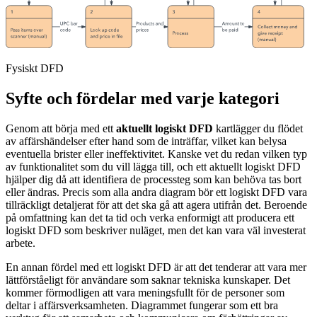
Fysiskt DFD
Syfte och fördelar med varje kategori
Genom att börja med ett
aktuellt logiskt DFD
kartlägger du flödet
av affärshändelser efter hand som de inträffar, vilket kan belysa
eventuella brister eller ineffektivitet. Kanske vet du redan vilken typ
av funktionalitet som du vill lägga till, och ett aktuellt logiskt DFD
hjälper dig då att identifiera de processteg som kan behöva tas bort
eller ändras. Precis som alla andra diagram bör ett logiskt DFD vara
tillräckligt detaljerat för att det ska gå att agera utifrån det. Beroende
på omfattning kan det ta tid och verka enformigt att producera ett
logiskt DFD som beskriver nuläget, men det kan vara väl investerat
arbete.
En annan fördel med ett logiskt DFD är att det tenderar att vara mer
lättförståeligt för användare som saknar tekniska kunskaper. Det
kommer förmodligen att vara meningsfullt för de personer som
deltar i affärsverksamheten. Diagrammet fungerar som ett bra