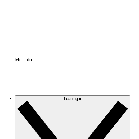
Processaccelerator
Standardisera och förbättra styrningen av
processdokumentation.
Enterprise shield
Lägg till ett förbättrat lager av förstärkt säkerhet och
detaljerad kontroll.
Mer info
Lösningar