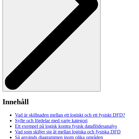
Innehåll
Vad är skillnaden mellan ett logiskt och ett fysiskt DFD?
Syfte och fördelar med varje kategori
Ett exempel på logisk kontra fysisk dataflödesanalys
Vad som skiljer sig åt mellan logiska och fysiska DFD
Så används diagrammen inom olika områden