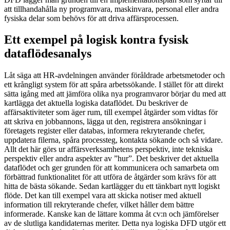
att tillhandahålla ny programvara, maskinvara, personal eller andra
fysiska delar som behövs för att driva affärsprocessen.
Ett exempel på logisk kontra fysisk
dataflödesanalys
Låt säga att HR-avdelningen använder föråldrade arbetsmetoder och
ett krångligt system för att spåra arbetssökande. I stället för att direkt
sätta igång med att jämföra olika nya programvaror börjar du med att
kartlägga det aktuella logiska dataflödet. Du beskriver de
affärsaktiviteter som äger rum, till exempel åtgärder som vidtas för
att skriva en jobbannons, lägga ut den, registrera ansökningar i
företagets register eller databas, informera rekryterande chefer,
uppdatera filerna, spåra processteg, kontakta sökande och så vidare.
Allt det här görs ur affärsverksamhetens perspektiv, inte tekniska
perspektiv eller andra aspekter av ”hur”. Det beskriver det aktuella
dataflödet och ger grunden för att kommunicera och samarbeta om
förbättrad funktionalitet för att utföra de åtgärder som krävs för att
hitta de bästa sökande. Sedan kartlägger du ett tänkbart nytt logiskt
flöde. Det kan till exempel vara att skicka notiser med aktuell
information till rekryterande chefer, vilket håller dem bättre
informerade. Kanske kan de lättare komma åt cv:n och jämförelser
av de slutliga kandidaternas meriter. Detta nya logiska DFD utgör ett