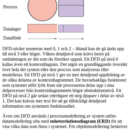
Process
Datalager
Dataflöde
DFD-nivåer numreras med 0, 1 och 2 – ibland kan de gå ända upp
till nivå 3 eller högre. Vilken detaljnivå som krävs beror på
omfattningen av det som du försöker uppnå. Ett DFD på nivå 0
kallas även ett kontextdiagram. Det utgör en grundläggande översikt
över hela det system eller den process som analyseras eller
modelleras. Ett DFD på nivå 1 ger en mer detaljerad uppdelning av
de olika delarna av kontextdiagrammet. De huvudsakliga funktioner
som systemet utför lyfts fram när processerna delas upp i sina
delprocesser från kontextdiagrammets högre abstraktionsnivå. Ett
DFD på nivå 2 går sedan ytterligare ett steg djupare i delar av nivå
1. Det kan krävas mer text för att ge tillräckligt detaljerad
information om systemets funktionalitet.
Även om DFD används i processmodellering av system utförs
datamodellering ofta med
enhetsrelationsdiagram (ERD)
för att
visa vilka data som finns i systemet. För objektmodellering beskriver