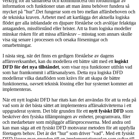
verktyg för att samarbeta och kommunicera om förbättringar av
information och funktioner utan att man ännu behöver fundera så
mycket på ”hur”.Det fungerar som en bro mellan affärsbehoven och
de tekniska kraven. Arbetet med att kartlägga det aktuella logiska
flödet ger alla inblandade en djupare förståelse och avslöjar felaktiga
antaganden, missförstånd eller brister. Att ta fram logiska modeller
minskar risken för att missa affärskrav – misstag som annars skulle
visa sig senare i processen och orsaka förseningar och
omarbetningar.
I nästa steg, när det finns en gedigen förståelse av dagens
affärsverksamhet, kan du modellera ett bättre sätt med ett
logiskt
DFD för det nya tillståndet
, som visar nya funktioner utifrån vad
som har framkommit i affärsanalysen. Detta nya logiska DFD
modellerar vilka dataflöden som krävs för att skapa de bättre
funktionerna, oavsett teknisk lösning eller hur systemet kommer att
implementeras.
När ett nytt logiskt DFD har ritats kan det användas för att ta reda på
vad som är det bästa sättet att implementera affärsaktiviteterna i ett
uppgraderat system. Det blir grunden för ett
nytt fysiskt DFD
som
beskriver den fysiska tillämpningen av enheter, programvara, filer
och medarbetare som möjliggör affärsprocesserna. Med andra ord
kan man säga att ett fysiskt DFD motsvarar metoden för att uppfylla
företagets behov. Det är det ”hur” som driver ”vad”. Med ett fysiskt
DFD lägger man grunden till en implementationsplan som syftar till