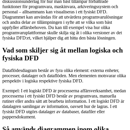
diskussionsunderlag för hur man bäst tillämpar förbättrade
funktioner för programvara, maskinvara, arkiveringssystem och
personal – alltsammans kan visualiseras i ett fysiskt DFD.
Diagrammet kan användas för att utvärdera programvarulösningar
och andra delar av tillämpningen i syfte att se vilka som bäst
uppfyller affärsbehoven. Du kan till exempel visa hur olika
programvaruplattformar skulle skilja sig åt i olika versioner av det
fysiska DFD:et, vilket hjälper dig att hitta den bästa lösningen.
Vad som skiljer sig åt mellan logiska och
fysiska DFD
Dataflödesdiagram består av fyra olika element: externa enheter,
processer, datalager och dataflöden. Men elementen motsvarar olika
perspektiv i logiska respektive fysiska DFD.
Exempel: I ett logiskt DFD är processerna affärsverksamhet, medan
processerna i ett fysiskt DFD består av programvara, manuella
rutiner eller andra sätt att bearbeta information. I ett logiskt DFD är
datalagren samlingar av information, oavsett hur de lagras. I ett
fysiskt DFD utgörs datalager av databaser, datafiler eller
pappersdokument.
Så används diagrammen inom olika