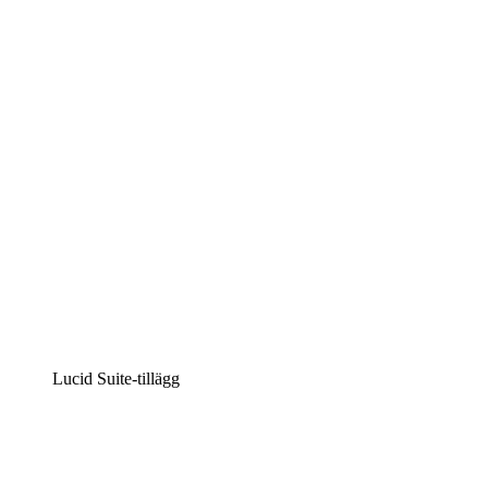
Lucidchart
Intelligent diagramskapande
Lucidspark
Virtuell whiteboardanvändning
airfocus
Produkthantering och skapande av färdplaner
Lucid Suite-tillägg
Molnaccelerator
Förstå och planera bättre för framtida förändringar av
din molninfrastruktur.