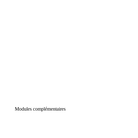
Lucidchart
Diagrammes intelligents
Lucidspark
Tableau blanc virtuel
airfocus
Gestion de produit et roadmapping
Modules complémentaires