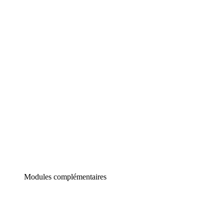
Lucidchart
Diagrammes intelligents
Lucidspark
Tableau blanc virtuel
airfocus
Gestion de produit et roadmapping
Modules complémentaires