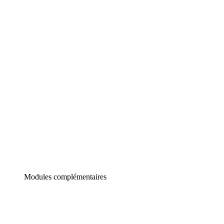
Lucidchart
Diagrammes intelligents
Lucidspark
Tableau blanc virtuel
airfocus
Gestion de produit et roadmapping
Modules complémentaires