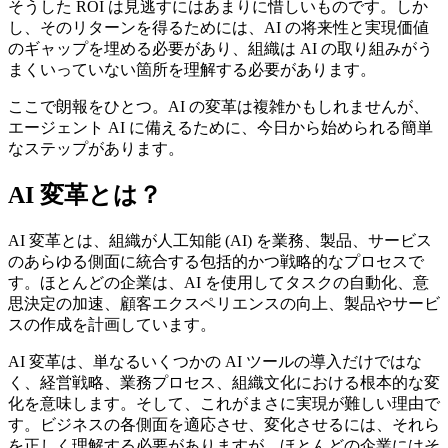
そうした ROI は見逃すにはあまりに惜しいものです。しか
し、そのリターンを得るためには、AI の将来性と実現価値
のギャップを埋める必要があり、組織は AI の取り組みがう
まくいっていない箇所を理解する必要があります。
ここで朗報をひとつ。AI の変革は複雑かもしれませんが、
エージェント AI に備えるために、今日から始められる簡単
なステップがあります。
AI 変革とは？
AI 変革とは、組織が人工知能 (AI) を業務、製品、サービス
のあらゆる側面に統合する包括的かつ戦略的なプロセスで
す。ほとんどの企業は、AI を使用してタスクの自動化、意
思決定の加速、顧客エクスペリエンスの向上、製品やサービ
スの作成を計画しています。
AI 変革は、単なるいくつかの AI ツールの導入だけではな
く、経営戦略、業務プロセス、組織文化における根本的な変
化を意味します。そして、これがまさに実現が難しい理由で
す。ビジネスの各側面を適応させ、変化させるには、それら
を正しく理解する必要がありますが、ほとんどの企業にはそ