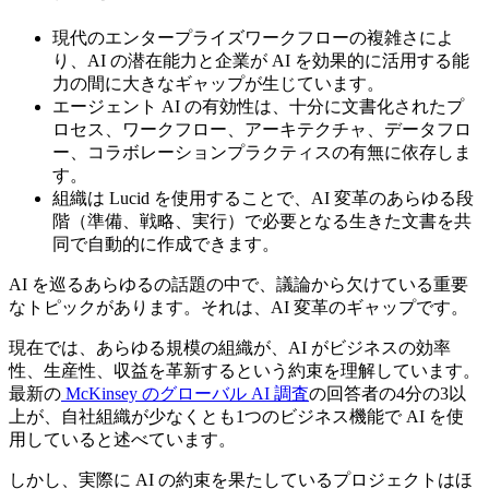
現代のエンタープライズワークフローの複雑さによ
り、AI の潜在能力と企業が AI を効果的に活用する能
力の間に大きなギャップが生じています。
エージェント AI の有効性は、十分に文書化されたプ
ロセス、ワークフロー、アーキテクチャ、データフロ
ー、コラボレーションプラクティスの有無に依存しま
す。
組織は Lucid を使用することで、AI 変革のあらゆる段
階（準備、戦略、実行）で必要となる生きた文書を共
同で自動的に作成できます。
AI を巡るあらゆるの話題の中で、議論から欠けている重要
なトピックがあります。それは、AI 変革のギャップです。
現在では、あらゆる規模の組織が、AI がビジネスの効率
性、生産性、収益を革新するという約束を理解しています。
最新の
McKinsey のグローバル AI 調査
の回答者の4分の3以
上が、自社組織が少なくとも1つのビジネス機能で AI を使
用していると述べています。
しかし、実際に AI の約束を果たしているプロジェクトはほ