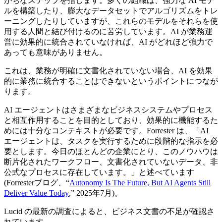
がちなステップを指します。多くの組織は、強力な AI モデ
ルを構築したり、膨大なデータセットでアルゴリズムをトレ
ーニングしたりしていますが、これらのモデルをそれらを使
用する人間と結び付けるのに苦労しています。AI が業務運
営に効果的に統合されていなければ、AI がどれほど強力で
あっても意味がありません。
これは、業務が明確に文書化されていない場合、AI を効果
的に業務に統合することはできないというポイントにつなが
ります。
AI エージェントはさまざまなビジネスシステムやプロセス
と相互作用することを目的としており、効果的に機能するた
めには十分なコンテキストが必要です。Forrester は、「AI
エージェントは、タスクを実行するために段階的な指示を必
要とします。今日のほとんどの企業にとり、このノウハウは
断片化されたワークフロー、文書化されていないデータ、非
公式なプロセスに存在しています。」と述べています
(Forresterブログ、“
Autonomy Is The Future, But AI Agents Still
Deliver Value Today
,” 2025年7月)。
Lucid の最新の調査によると、ビジネス文書の不足が確認さ
れています。