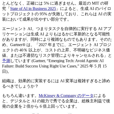
とんどなく、正確には 5% に過ぎません。最近の MIT の研
究「
State of AI in Business 2025
」によると、生成 AI のパイロ
ットプロジェクトの 95% が失敗しており、これらは AI の実
装において成果が出やすい部分です。
エージェント AI、つまりタスクを自律的に実行する AI アプ
リケーションは生成 AI よりもはるかに革新的となる可能性
がありますが、同時により複雑なものでもあります。そのた
め、Gartner® は、「2027 年までに、エージェント AI プロジ
ェクトの 40％ 以上が、コストの上昇、不明確なビジネス価
値、または不適切なリスク管理によりキャンセルされる」と
予測
しています (Gartner, “Emerging Tech: Avoid Agentic AI
Failure: Build Success Using Right Use Cases,” 2025 年 5 月 15
日)。
組織は、効果的に実装するには AI 変革は複雑すぎると諦め
るべきでしょうか？
もちろん違います。
McKinsey & Company のデータ
による
と、デジタルと AI の能力で秀でる企業は、総株主利益で後
発の企業を 2 倍から 6 倍上回っています。