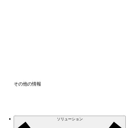
クラウドアクセル
クラウドインフラに対する将来の変更をより良く
理解し、計画を立てましょう。
プロセスアクセル
プロセス文書化のガバナンスを標準化し、改善す
る。
Enterprise Shield
強化されたセキュリティと詳細な制御を追加す
る。
その他の情報
ソリューション