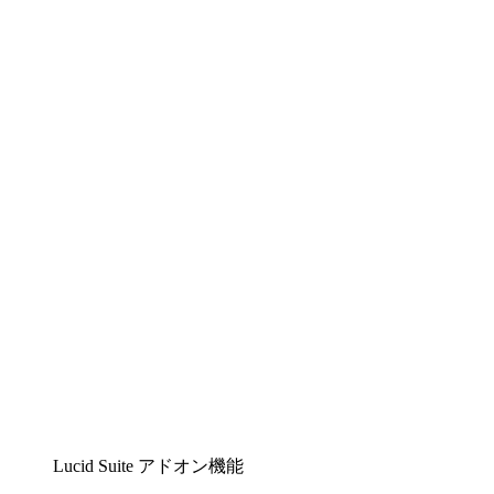
Lucidchart
複雑な内容をチームで分かりやすく理解できるイ
ンテリジェントな作図ソリューション
Lucidspark
チームが最高のアイデアを出し合い、行動につな
げられるバーチャルホワイトボード
airfocus
プロダクト管理・ロードマップツール
Lucid Suite アドオン機能