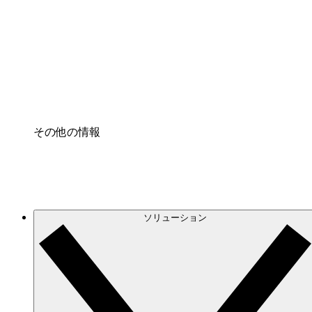
クラウドインフラに対する将来の変更をより良く
プロセスアクセル
プロセス文書化のガバナンスを標準化し、改善す
Enterprise Shield
強化されたセキュリティと詳細な制御を追加する
その他の情報
ソリューション