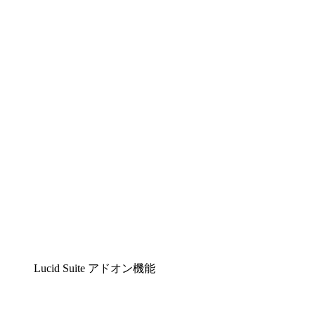
Lucidchart
複雑な内容をチームで分かりやすく理解できるイ
Lucidspark
チームが最高のアイデアを出し合い、行動につな
airfocus
プロダクト管理・ロードマップツール
Lucid Suite アドオン機能
クラウドアクセル