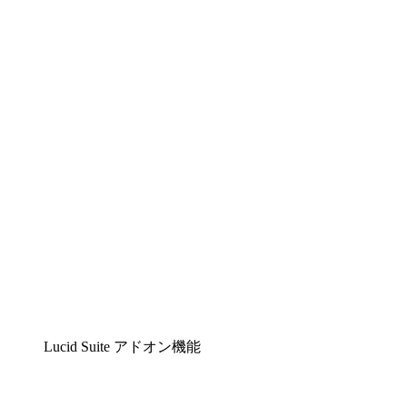
Lucidchart
複雑な内容をチームで分かりやすく理解できるイ
Lucidspark
チームが最高のアイデアを出し合い、行動につな
airfocus
プロダクト管理・ロードマップツール
Lucid Suite アドオン機能
クラウドアクセル