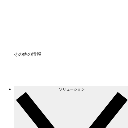
クラウドインフラに対する将来の変更をより良く
プロセスアクセル
プロセス文書化のガバナンスを標準化し、改善す
Enterprise Shield
強化されたセキュリティと詳細な制御を追加する
その他の情報
ソリューション