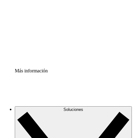
Comprende y planifica mejor los cambios futuros en tu
infraestructura de nube
Acelerador de Procesos
Estandariza y mejora el control de la documentación de
procesos
Enterprise Shield
Añade una capa de seguridad reforzada y control
detallado.
Más información
Soluciones