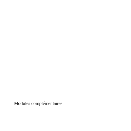
Lucidchart
Diagrammes intelligents
Lucidspark
Tableau blanc virtuel
airfocus
Gestion de produit et roadmapping
Modules complémentaires