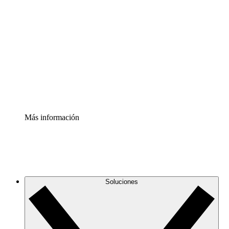
Comprende y planifica mejor los cambios futuros en tu
infraestructura de nube
Acelerador de Procesos
Estandariza y mejora el control de la documentación de
procesos
Enterprise Shield
Añade una capa de seguridad reforzada y control
detallado.
Más información
Soluciones