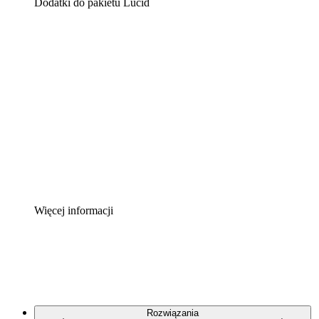
Dodatki do pakietu Lucid
Akcelerator chmury
Lepiej zrozum i zaplanuj przyszłe zmiany w
infrastrukturze chmurowej.
Akcelerator Procesu
Standaryzuj i usprawnij ład organizacyjny w zakresie
dokumentacji procesów.
Enterprise Shield
Zapewnij dodatkową warstwę wzmocnionych
zabezpieczeń i szczegółową kontrolę.
Więcej informacji
Rozwiązania