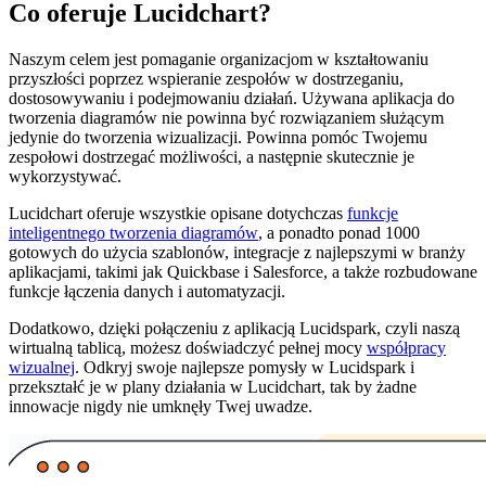
Co oferuje Lucidchart?
Naszym celem jest pomaganie organizacjom w kształtowaniu
przyszłości poprzez wspieranie zespołów w dostrzeganiu,
dostosowywaniu i podejmowaniu działań. Używana aplikacja do
tworzenia diagramów nie powinna być rozwiązaniem służącym
jedynie do tworzenia wizualizacji. Powinna pomóc Twojemu
zespołowi dostrzegać możliwości, a następnie skutecznie je
wykorzystywać.
Lucidchart oferuje wszystkie opisane dotychczas
funkcje
inteligentnego tworzenia diagramów
, a ponadto ponad 1000
gotowych do użycia szablonów, integracje z najlepszymi w branży
aplikacjami, takimi jak Quickbase i Salesforce, a także rozbudowane
funkcje łączenia danych i automatyzacji.
Dodatkowo, dzięki połączeniu z aplikacją Lucidspark, czyli naszą
wirtualną tablicą, możesz doświadczyć pełnej mocy
współpracy
wizualnej
. Odkryj swoje najlepsze pomysły w Lucidspark i
przekształć je w plany działania w Lucidchart, tak by żadne
innowacje nigdy nie umknęły Twej uwadze.