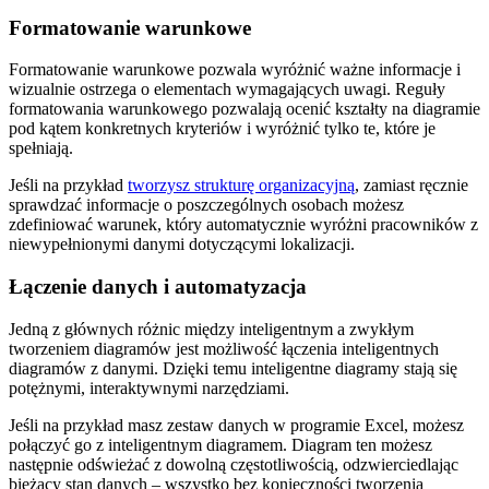
Formatowanie warunkowe
Formatowanie warunkowe pozwala wyróżnić ważne informacje i
wizualnie ostrzega o elementach wymagających uwagi. Reguły
formatowania warunkowego pozwalają ocenić kształty na diagramie
pod kątem konkretnych kryteriów i wyróżnić tylko te, które je
spełniają.
Jeśli na przykład
tworzysz strukturę organizacyjną
, zamiast ręcznie
sprawdzać informacje o poszczególnych osobach możesz
zdefiniować warunek, który automatycznie wyróżni pracowników z
niewypełnionymi danymi dotyczącymi lokalizacji.
Łączenie danych i automatyzacja
Jedną z głównych różnic między inteligentnym a zwykłym
tworzeniem diagramów jest możliwość łączenia inteligentnych
diagramów z danymi. Dzięki temu inteligentne diagramy stają się
potężnymi, interaktywnymi narzędziami.
Jeśli na przykład masz zestaw danych w programie Excel, możesz
połączyć go z inteligentnym diagramem. Diagram ten możesz
następnie odświeżać z dowolną częstotliwością, odzwierciedlając
bieżący stan danych – wszystko bez konieczności tworzenia