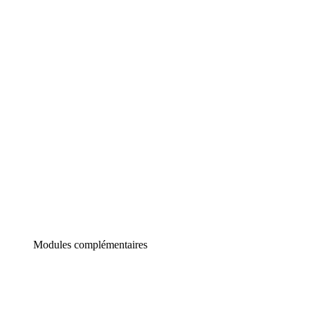
Lucidchart
Diagrammes intelligents
Lucidspark
Tableau blanc virtuel
airfocus
Gestion de produit et roadmapping
Modules complémentaires