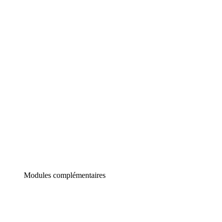
Lucidchart
Diagrammes intelligents
Lucidspark
Tableau blanc virtuel
airfocus
Gestion de produit et roadmapping
Modules complémentaires