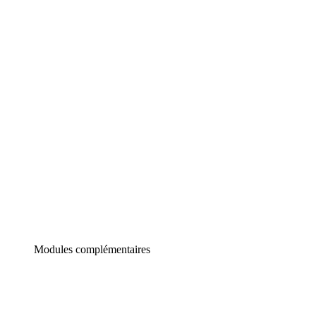
Lucidchart
Diagrammes intelligents
Lucidspark
Tableau blanc virtuel
airfocus
Gestion de produit et roadmapping
Modules complémentaires