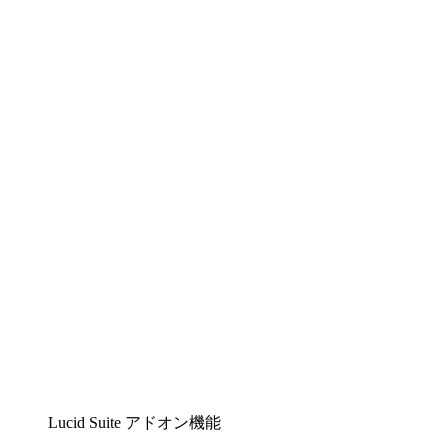
Lucidchart
複雑な内容をチームで分かりやすく理解できるイ
ンテリジェントな作図ソリューション
Lucidspark
チームが最高のアイデアを出し合い、行動につな
げられるバーチャルホワイトボード
airfocus
プロダクト管理・ロードマップツール
Lucid Suite アドオン機能