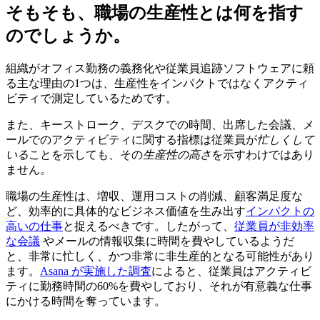
そもそも、職場の生産性とは何を指す
のでしょうか。
組織がオフィス勤務の義務化や従業員追跡ソフトウェアに頼
る主な理由の1つは、生産性をインパクトではなくアクティ
ビティで測定しているためです。
また、キーストローク、デスクでの時間、出席した会議、メ
ールでのアクティビティに関する指標は従業員が
忙しくして
いる
ことを示しても、その
生産性の高さ
を示すわけではあり
ません。
職場の生産性は、増収、運用コストの削減、顧客満足度な
ど、効率的に具体的なビジネス価値を生み出す
インパクトの
高いの仕事
と捉えるべきです。したがって、
従業員が非効率
な会議
やメールの情報収集に時間を費やしているようだ
と、非常に忙しく、かつ非常に非生産的となる可能性があり
ます。
Asana が実施した調査
によると、従業員はアクティビ
ティに勤務時間の60%を費やしており、それが有意義な仕事
にかける時間を奪っています。