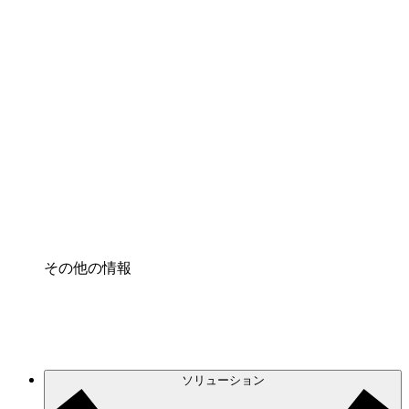
クラウドアクセル
クラウドインフラに対する将来の変更をより良く
理解し、計画を立てましょう。
プロセスアクセル
プロセス文書化のガバナンスを標準化し、改善す
る。
Enterprise Shield
強化されたセキュリティと詳細な制御を追加す
る。
その他の情報
ソリューション