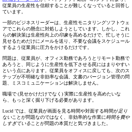
従業員の生産性を信頼することが難しくなっていると回答し
ています。
一部のビジネスリーダーは、生産性モニタリングソフトウェ
アでこれらの懸念に対処しようとしています。しかし、これ
らの解決策は生産性向上の
印象
を高めるだけで、忙しそうに
見せるためだけにメールを送り、不要な会議をスケジュール
するよう従業員に圧力をかけるだけです。
問題は、従業員が、オフィス勤務であろうとリモート勤務で
あろうと、同じように生産性を低下させる罠にはまりやすい
という点にあります。従業員をオフィスに戻しても、次のス
テップが不明確な非効率な会議、文書のバージョン管理の問
題、ミスコミュニケーションは解決しません。
職場で (見せかけだけでなく) 実際に生産性を高めたいな
ら、もっと深く掘り下げる必要があります。
Lucid では、従業員が画面を見る時間や対面する時間が
足り
ない
ことが問題なのではなく、非効率的な作業に
時間を費や
しすぎている
ことが問題の本質だと気づきました。