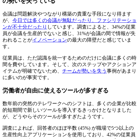
の勢いを失っている
会議は問題解決やつながり構築の貴重な手段になり得ます
が、
今日では多くの会議が無駄だったり、ファシリテーショ
ンが不十分だったり
しています。調査によると、34%の従業
員が会議を生産的でないと感じ、31%が会議の間で情報が失
われることが
イノベーション
の最大の障壁だと感じていま
す。
従業員は、ただ認識を統一するためのだけに会議に多くの時
間を費やしています。そして、次のステップやアクションア
イテムが明確でないため、
チームが勢いを失う
事例があまり
に多いのが事実です。
労働者が自由に使えるツールが多すぎる
数年前の突然のテレワークへのシフトは、多くの企業が比較
的短期間で新しいツールを導入するきっかけとなりました
が、どうやらそのツールが多すぎたようです。
調査によれば、回答者のほぼ半数 (45%) が職場で5つ以上の
生産性向上アプリケーションを使用しており、42%の従業員