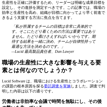
生産性を正確に評価するため、リーダーは明確な成果目標を
設定し、その進捗を測定すべきです。この記事では、職場の
効率と生産性を高め、組織が目標に向かってより早く前進で
きるよう支援する方法に焦点を当てます。
「私が所属するチームの目標は非常に具体的で
す。そこにたどり着くための方法は重要ではあり
ません。たどり着けさえすればいいからです。期
待する結果を一緒に決め、チームが自律性持って
最適な方法を決めるのです。」
—Lucid 最高製品責任者、Dan Lawyer
職場の生産性に大きな影響を与える要
素とは何なのでしょうか？
Lucid Software は、職場における生産性とコラボレーション
の課題の根本原因を探る
委託調査を実施
しました。調査で判
明した内容は以下の通りです。
労働者は非効率な会議で時間を無駄にし、その後