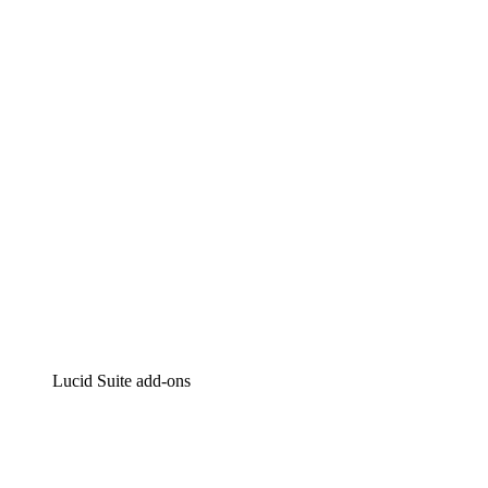
Lucidchart
Intelligente diagrammen
Lucidspark
Online whiteboard
airfocus
Product management en roadmapping
Lucid Suite add-ons
Cloud versneller
Begrijp en plan toekomstige veranderingen aan je cloud
infrastructuur beter