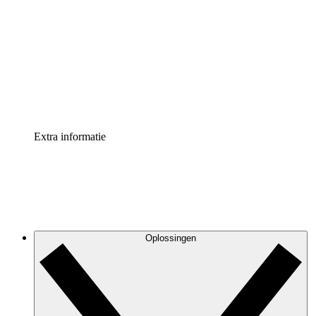
Processversneller
Standaardiseer en verbeter de beheer van
procesdocumentatie
Enterprise shield
Voeg een extra laag versterkte beveiliging en controle
toe
Extra informatie
Oplossingen