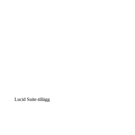
Intelligent diagramskapande
Lucidspark
Virtuell whiteboardanvändning
airfocus
Produkthantering och skapande av färdplaner
Lucid Suite-tillägg
Molnaccelerator
Förstå och planera bättre för framtida förändringar av
din molninfrastruktur.