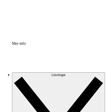
Processaccelerator
Standardisera och förbättra styrningen av
processdokumentation.
Enterprise shield
Lägg till ett förbättrat lager av förstärkt säkerhet och
detaljerad kontroll.
Mer info
Lösningar